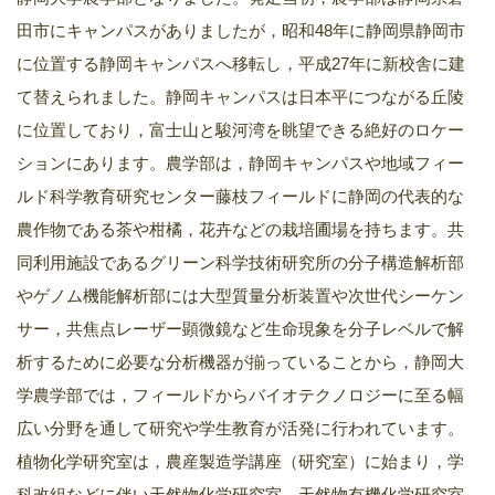
田市にキャンパスがありましたが，昭和48年に静岡県静岡市
に位置する静岡キャンパスへ移転し，平成27年に新校舎に建
て替えられました。静岡キャンパスは日本平につながる丘陵
に位置しており，富士山と駿河湾を眺望できる絶好のロケー
ションにあります。農学部は，静岡キャンパスや地域フィー
ルド科学教育研究センター藤枝フィールドに静岡の代表的な
農作物である茶や柑橘，花卉などの栽培圃場を持ちます。共
同利用施設であるグリーン科学技術研究所の分子構造解析部
やゲノム機能解析部には大型質量分析装置や次世代シーケン
サー，共焦点レーザー顕微鏡など生命現象を分子レベルで解
析するために必要な分析機器が揃っていることから，静岡大
学農学部では，フィールドからバイオテクノロジーに至る幅
広い分野を通して研究や学生教育が活発に行われています。
植物化学研究室は，農産製造学講座（研究室）に始まり，学
科改組などに伴い天然物化学研究室，天然物有機化学研究室