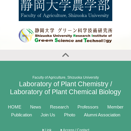
Faculty of Agriculture, Shizuoka University
Laboratory of Plant Chemistry /
Laboratory of Plant Chemical Biology
HOME
News
Research
Professors
Member
Publication
Join Us
Photo
Alumni Association
Link
Access / Contact