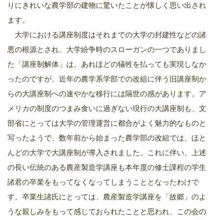
りにきれいな農学部の建物に驚いたことが懐しく思い出され
ます。
大学における講座制度はそれまでの大学の封建性などの諸
悪の根源とされ、大学紛争時のスローガンの一つでありまし
た「講座制解体」は、あれほどの犠牲を払っても実現しなか
ったのですが、近年の農学系学部での改組に伴う旧講座制か
らの大講座制への速やかな移行には隔世の感があります。ア
メリカの制度のつまみ食いに過ぎない現行の大講座制も、文
部省にとっては大学の管理運営に都合がよく魅力的なものと
写ったようで、数年前から始まった農学部の改組では、ほと
んどの大学で大講座制が導入されました。これに伴い、上述
の長い伝統のある農産製造学講座も本年度の修士課程の学生
諸君の卒業をもってなくなってしまうこととなったわけで
す。卒業生諸氏にとっては、農産製造学講座を「故郷」のよ
うな親しみをもって感じておられたことと思われ、この会の