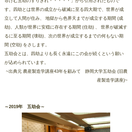
ゅげむ五劫のすりきれ・・・・・」から引用されたもので
す。四劫とは世界の成立から破滅に至る四大期で、世界が成
立して人間が住み、 地獄から色界天までが成立する期間 (成
劫)、人類が世界に安穏に存在する期間 (住劫) 、 世界が破滅す
るに至る期間 (壊劫)、次の世界が成立するまでの何もない期
間 (空劫) をさします。
五劫会とは、四劫よりも長く永遠にこの会が続くという願い
が込められています。
~出典元 農産製造学講座43年を顧みて 静岡大学五劫会 (旧農
産製造学講座)~
～2019年 五劫会～