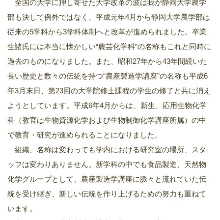
全国の大学に押し寄せた大学改革の波は我が静岡大学農学
部も決して例外ではなく、平成元年4月から静岡大学農学部は
従来の5学科から3学科体制へと改革が進められました。卒業
生諸氏には本当に懐かしい“農芸化学科”の名称もこれと同時に
過去のものになりました。また、昭和27年から43年間続いた
長い歴史と数々の伝統を持つ“農産製造学講座”の名称も平成6
年3月末日、第23回の大学院修士課程の学生の修了と共に消え
ようとしています。平成6年4月からは、新生、応用生物化学
科（教官は生物資源化学および生物制御化学講座所属）の中
で教育・研究が進められることになりました。
組織、名称は変わっても学内における研究室の場所、スタ
ッフは変わりありません。新学科の中でも食品製造、天然物
化学グループとして、農産製造学講座に脈々と流れていた伝
統を受け継ぎ、新しい伝統を作り上げるための努力も重ねて
います。