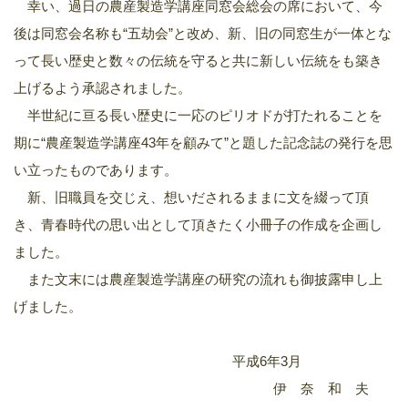
幸い、過日の農産製造学講座同窓会総会の席において、今
後は同窓会名称も“五劫会”と改め、新、旧の同窓生が一体とな
って長い歴史と数々の伝統を守ると共に新しい伝統をも築き
上げるよう承認されました。
半世紀に亘る長い歴史に一応のピリオドが打たれることを
期に“農産製造学講座43年を顧みて”と題した記念誌の発行を思
い立ったものであります。
新、旧職員を交じえ、想いだされるままに文を綴って頂
き、青春時代の思い出として頂きたく小冊子の作成を企画し
ました。
また文末には農産製造学講座の研究の流れも御披露申し上
げました。
平成6年3月
伊 奈 和 夫