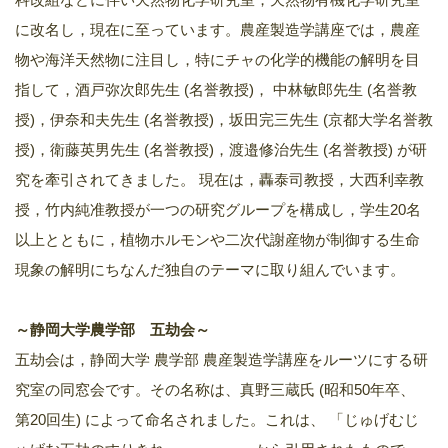
に改名し，現在に至っています。農産製造学講座では，農産
物や海洋天然物に注目し，特にチャの化学的機能の解明を目
指して，酒戸弥次郎先生 (名誉教授)， 中林敏郎先生 (名誉教
授)，伊奈和夫先生 (名誉教授)，坂田完三先生 (京都大学名誉教
授)，衛藤英男先生 (名誉教授)，渡邉修治先生 (名誉教授) が研
究を牽引されてきました。 現在は，轟泰司教授，大西利幸教
授，竹内純准教授が一つの研究グループを構成し，学生20名
以上とともに，植物ホルモンや二次代謝産物が制御する生命
現象の解明にちなんだ独自のテーマに取り組んでいます。
～静岡大学農学部 五劫会～
五劫会は，静岡大学 農学部 農産製造学講座をルーツにする研
究室の同窓会です。その名称は、真野三蔵氏 (昭和50年卒、
第20回生) によって命名されました。これは、 「じゅげむじ